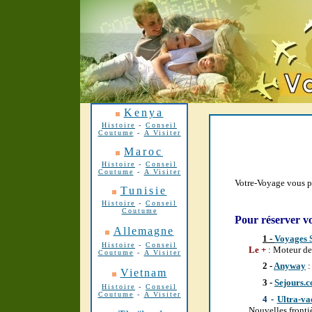
Kenya
Histoire
-
Conseil
Coutume
-
A Visiter
Maroc
Histoire
-
Conseil
Coutume
-
A Visiter
Votre-Voyage vous pr
Tunisie
Histoire
-
Conseil
Coutume
Pour réserver v
Allemagne
1 -
Voyages
Histoire
-
Conseil
Le +
: Moteur de
Coutume
-
A Visiter
2 -
Anyway
:
Vietnam
3 -
Sejours.
Histoire
-
Conseil
Coutume
-
A Visiter
4 -
Ultra-va
Nouvelles frontiè