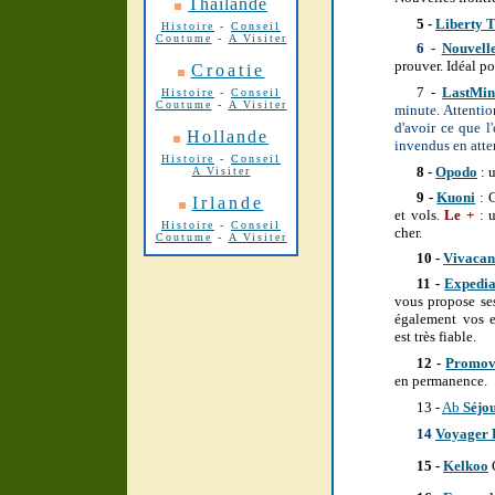
Thaïlande
5 -
Liberty 
Histoire
-
Conseil
Coutume
-
A Visiter
6 -
Nouvelle
prouver. Idéal p
Croatie
7 -
LastMin
Histoire
-
Conseil
Coutume
-
A Visiter
minute. Attention
d'avoir ce que 
Hollande
invendus en atte
Histoire
-
Conseil
8 -
Opodo
: 
A Visiter
9 -
Kuoni
: C
Irlande
et vols
.
Le +
: 
Histoire
-
Conseil
cher.
Coutume
-
A Visiter
10 -
Vivacan
11 -
Expedi
vous propose se
également vos e
est très fiable.
12 -
Promov
en permanence.
13 -
Ab
Séjo
14
Voyager 
15 -
Kelkoo
C