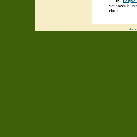
16 -
Easyvol
vous avez la list
choix.
Accuei