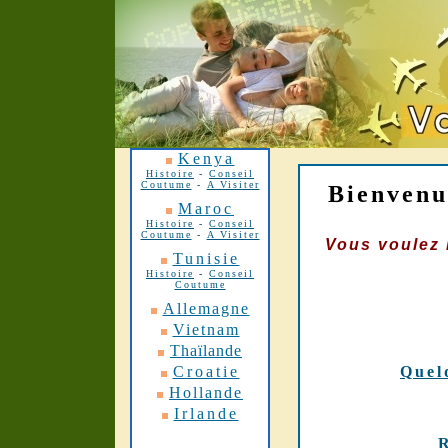
Kenya
Histoire
-
Conseil
Coutume
-
A Visiter
Bienvenu
Maroc
Histoire
-
Conseil
Coutume
-
A Visiter
Vous voulez 
Tunisie
Histoire
-
Conseil
Coutume
Allemagne
Vietnam
Thaïlande
Croatie
Quel
Hollande
Irlande
R