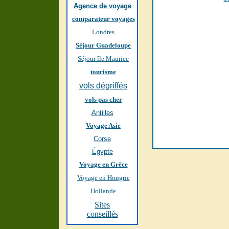
Agence de voyage
comparateur voyages
Londres
Séjour Guadeloupe
Séjour île Maurice
tourisme
vols dégriffés
vols pas cher
Antilles
Voyage Asie
Corse
Égypte
Voyage en Grèce
Voyage en Hongrie
Hollande
Sites
conseillés