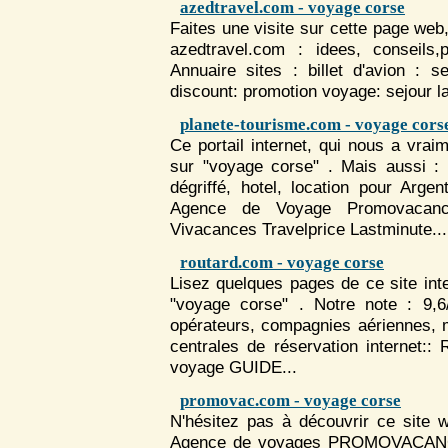
azedtravel.com - voyage corse
Faites une visite sur cette page web,
azedtravel.com : idees, conseils,
Annuaire sites : billet d'avion : 
discount: promotion
voyage
: sejour l
planete-tourisme.com - voyage cors
Ce portail internet, qui nous a vrai
sur "voyage corse" . Mais aussi 
dégriffé, hotel, location pour Ar
Agence de
Voyage
Promovacan
Vivacances Travelprice Lastminute...
routard.com - voyage corse
Lisez quelques pages de ce site int
"voyage corse" . Notre note : 9,
opérateurs, compagnies aériennes, ma
centrales de réservation internet:
voyage
GUIDE...
promovac.com - voyage corse
N'hésitez pas à découvrir ce site w
Agence de
voyage
s PROMOVACANC