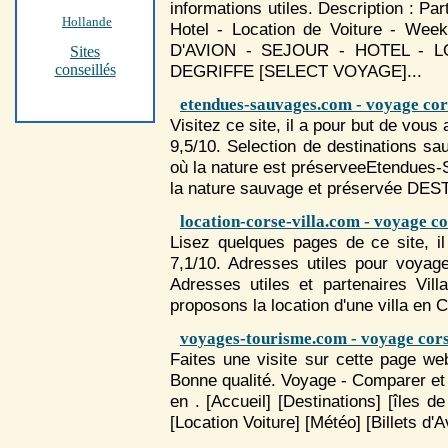
informations utiles. Description : Pa
Hollande
Hotel - Location de Voiture - W
D'AVION - SEJOUR - HOTEL - 
Sites
conseillés
DEGRIFFE [SELECT
VOYAGE
]...
etendues-sauvages.com - voyage cor
Visitez ce site, il a pour but de vous
9,5/10. Selection de destinations s
où la nature est préserveeEtendues
la nature sauvage et préservée DE
location-corse-villa.com - voyage c
Lisez quelques pages de ce site, il
7,1/10. Adresses utiles pour
voyag
Adresses utiles et partenaires Vil
proposons la location d'une villa en
C
voyages-tourisme.com - voyage cor
Faites une visite sur cette page we
Bonne qualité.
Voyage
- Comparer et t
en . [Accueil] [Destinations] [îles d
[Location Voiture] [Météo] [Billets d'A