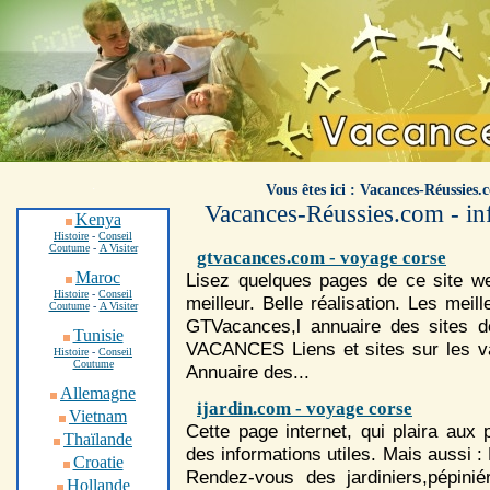
.
Vous êtes ici : Vacances-Réussies.
Vacances-Réussies.com - inf
Kenya
Histoire
-
Conseil
Coutume
-
A Visiter
gtvacances.com - voyage corse
Maroc
Lisez quelques pages de ce site we
Histoire
-
Conseil
meilleur. Belle réalisation. Les meil
Coutume
-
A Visiter
GTVacances,l annuaire des sites 
Tunisie
VACANCES Liens et sites sur les 
Histoire
-
Conseil
Coutume
Annuaire des...
Allemagne
ijardin.com - voyage corse
Vietnam
Cette page internet, qui plaira aux
Thaïlande
des informations utiles. Mais aussi : P
Croatie
Rendez-vous des jardiniers,pépiniér
Hollande