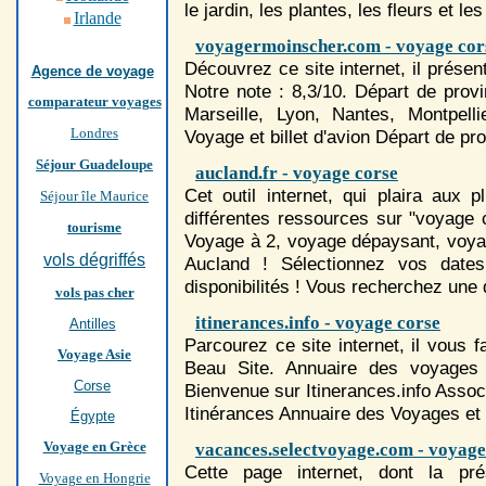
le jardin, les plantes, les fleurs et les
Irlande
voyagermoinscher.com - voyage cor
Découvrez ce site internet, il prése
Agence de voyage
Notre note : 8,3/10. Départ de prov
comparateur voyages
Marseille, Lyon, Nantes, Montpelli
Londres
Voyage
et billet d'avion Départ de pr
Séjour Guadeloupe
aucland.fr - voyage corse
Cet outil internet, qui plaira aux 
Séjour île Maurice
différentes ressources sur "voyage 
tourisme
Voyage
à 2,
voyage
dépaysant,
voya
vols dégriffés
Aucland ! Sélectionnez vos dates
disponibilités ! Vous recherchez une d
vols pas cher
itinerances.info - voyage corse
Antilles
Parcourez ce site internet, il vous f
Voyage Asie
Beau Site. Annuaire des
voyage
s
Corse
Bienvenue sur Itinerances.info Associ
Itinérances Annuaire des
Voyage
s et
Égypte
Voyage en Grèce
vacances.selectvoyage.com - voyage
Cette page internet, dont la pré
Voyage en Hongrie