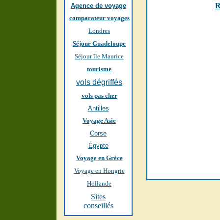
R
Agence de voyage
comparateur voyages
Londres
Séjour Guadeloupe
Séjour île Maurice
tourisme
vols dégriffés
vols pas cher
Antilles
Voyage Asie
Corse
Égypte
Voyage en Grèce
Voyage en Hongrie
Hollande
Sites
conseillés