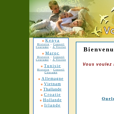
Kenya
Histoire
-
Conseil
Coutume
-
A Visiter
Bienvenu
Maroc
Histoire
-
Conseil
Coutume
-
A Visiter
Vous voulez 
Tunisie
Histoire
-
Conseil
Coutume
Allemagne
Vietnam
Thaïlande
Croatie
Quel
Hollande
Irlande