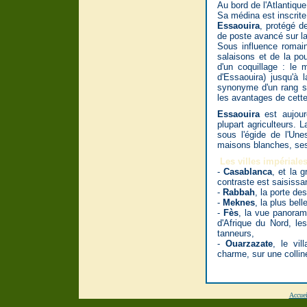
Au bord de l'Atlantiqu
Sa médina est inscrite
Essaouira
, protégé d
de poste avancé sur la
Sous influence romain
salaisons et de la pou
d'un coquillage : le 
d'Essaouira) jusqu'à 
synonyme d'un rang so
les avantages de cette
Essaouira
est aujourd
plupart agriculteurs. 
sous l'égide de l'Une
maisons blanches, ses
Les villes impériales
-
Casablanca
, et la 
contraste est saisiss
-
Rabbah
, la porte de
-
Meknes
, la plus bel
-
Fès
, la vue panoram
d'Afrique du Nord, le
tanneurs,
-
Ouarzazate
, le vil
charme, sur une collin
Accuei