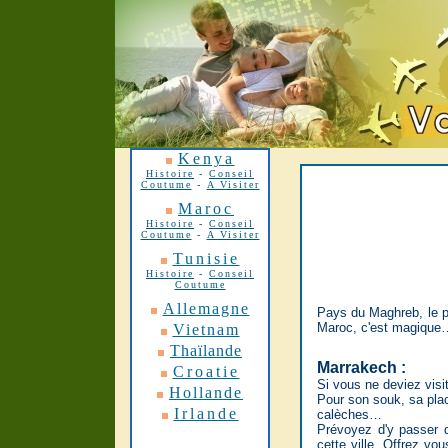
Kenya
Histoire
-
Conseil
Coutume
-
A Visiter
Maroc
Histoire
-
Conseil
Coutume
-
A Visiter
Tunisie
Histoire
-
Conseil
Coutume
Allemagne
Pays du Maghreb, le pl
Maroc, c'est magique
Vietnam
Thaïlande
Marrakech :
Croatie
Si vous ne deviez visit
Hollande
Pour son souk, sa place
Irlande
calèches…
Prévoyez d'y passer q
cette ville. Offrez vo