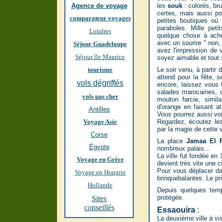
Agence de voyage
les
souk
: colorés, bru
certes, mais aussi p
comparateur voyages
petites boutiques où
paraboles. Mille pet
Londres
quelque chose à ache
avec un sourire " non,
Séjour Guadeloupe
avez l'impression de 
Séjour île Maurice
soyez aimable et tout 
tourisme
Le soir venu, à partir 
attend pour la fête, 
vols dégriffés
encore, laissez vous 
salades marocaines, d
vols pas cher
mouton farcie, simil
d'orange en faisant a
Antilles
Vous pourrez aussi vou
Voyage Asie
Regardez, écoutez les
par la magie de cette 
Corse
La place
Jamaa El 
Égypte
nombreux palais...
La ville fut fondée e
Voyage en Grèce
devient très vite une c
Pour vous déplacer dans
Voyage en Hongrie
brinquebalantes. Le pr
Hollande
Depuis quelques tem
protégée.
Sites
conseillés
Essaouira
:
La deuxième ville à vis