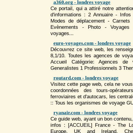
a360.org - londres voyage
Ce portail, qui a attiré notre attent
d'informations : 2 Annuaire - Info
Modes de déplacement - Carnet
Evènements - Photo -
Voyage
s 
voyage
s...
euro-voyages.com - londres voyage
Découvrez ce site web, les renseig
8,1/10. Toutes les agences de
voya
Accueil Catégorie: Agences de
Generalistes 1 Professionnels 3 The
routard.com - londres voyage
Visitez cette page web, cela ne vous 
coordonnées des tours-opérateur
ferroviaires et d'autocars, les centr
:: Tous les organismes de
voyage
GU
ryanair.com - londres voyage
Ce guide web, ayant un bon contenu, 
infos : [ACCUEIL] France - The Low
Europe, UK and Ireland. Cheap