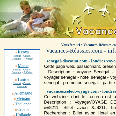
.
Vous êtes ici : Vacances-Réussies.c
Vacances-Réussies.com - info
Kenya
Histoire
-
Conseil
Coutume
-
A Visiter
senegal-discount.com - londres voy
Maroc
Cette page web, passionnant, présen
Histoire
-
Conseil
. Description :
voyage
Senegal - v
Coutume
-
A Visiter
voyage
r senegal - hotel senegal -
vo
Tunisie
senegal - promotion senegal - parti
Histoire
-
Conseil
Coutume
vacances.selectvoyage.com - londre
Allemagne
Ce webzine, dont le contenu est a
Vietnam
Description :
Voyage
VOYAGE DE
Thaïlande
&#8211; Billet avion &#8211; L
Croatie
Rechercher : Billet avion Hotel e
Hollande