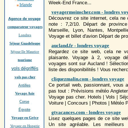
Week-End France...
Irlande
voyagermoinscher.com - londres vo
Découvrez ce site internet, cela ne c
Agence de voyage
note : 7,2/10. Départ de provinc
comparateur voyages
Marseille, Lyon, Nantes, Montpelli
Londres
Voyage
et billet d'avion Départ de pr
Séjour Guadeloupe
aucland.fr - londres voyage
Regardez ce site web, cela ne vou
Séjour île Maurice
plaisante.
Voyage
à 2,
voyage
dé
tourisme
voyage
s sont sur Aucland ! Sélectio
vols dégriffés
liste des disponibilités ! Vous recher
vols pas cher
cliquezmalin.com - londres voyage
Ce portail web, passionnant, vous 
Antilles
pas tout : Prévisions météo Anglete
Voyage Asie
Voyage
pas cher. Hotels | Vols | Séj
Corse
Voiture | Concours | Photos | Météo 
Égypte
gtvacances.com - londres voyage
Voyage en Grèce
Lisez quelques pages de ce site web
Un site agréable. Les meilleurs
Voyage en Hongrie