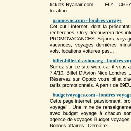
tickets.Ryanair.com - FLY CHEA
location...
promovac.com - londres voyage
Cet outil internet, dont la présent
recherches. On y découvrera des in
PROMOVACANCES: Séjours,
voyag
vacances,
voyage
s dernières minut
vols, locations voitures pas...
billet.billet-d-avion.org - londres v
Surfez sur ce site web, car il vous 
7,4/10. Billet D'Avion Nice
Londres
Réservez sur Opodo votre billet d'
tarifs promotionnels. A partir de 89E
budgetvoyages.com - londres voyag
Cette page internet, passionnant, pr
voyage" . Une mine de renseigneme
avec budget
voyage
à chacun son
agence de
voyage
s Budget
voyage
s
Bonnes affaires | Dernière...