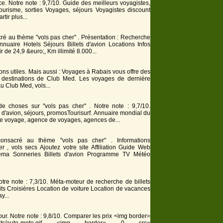
cace. Notre note : 9,7/10. Guide des meilleurs voyagistes,
ourisme, sorties Voyages, séjours Voyagistes discount
tir plus...
acré au thème "vols pas cher" . Présentation : Recherche
uaire Hotels Séjours Billets d'avion Locations Infos
 de 24,9 &euro;, Km illimité 8.000...
ons utiles. Mais aussi : Voyages à Rabais vous offre des
 destinations de Club Med. Les voyages de dernière
 au Club Med,
vols
...
 de choses sur "vols pas cher" . Notre note : 9,7/10.
s d'avion, séjours, promosTourisurf. Annuaire mondial du
 de voyage, agence de voyages, agences de...
nsacré au thème "vols pas cher" . Informations
er
,
vols
secs Ajoutez votre site Affiliation Guide Web
éma Sonneries Billets d'avion Programme TV Météo
 Notre note : 7,3/10. Méta-moteur de recherche de billets
uits Croisières Location de voiture Location de vacances
y...
tour. Notre note : 9,8/10. Comparer les prix <img border=