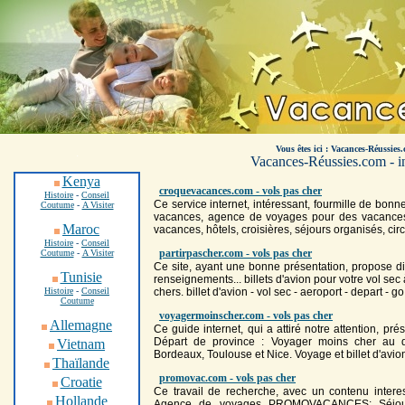
Vous êtes ici : Vacances-Réussies.
.
Vacances-Réussies.com - inf
Kenya
croquevacances.com - vols pas cher
Histoire
-
Conseil
Ce service internet, intéressant, fourmille de bo
Coutume
-
A Visiter
vacances, agence de voyages pour des vacances à
Maroc
vacances, hôtels, croisières, séjours organisés, circ
Histoire
-
Conseil
partirpascher.com - vols pas cher
Coutume
-
A Visiter
Ce site, ayant une bonne présentation, propose di
Tunisie
renseignements... billets d'avion pour votre vol sec 
Histoire
-
Conseil
cher
s. billet d'avion - vol sec - aeroport - depart - go
Coutume
voyagermoinscher.com - vols pas cher
Allemagne
Ce guide internet, qui a attiré notre attention, pré
Départ de province : Voyager moins
cher
au dé
Vietnam
Bordeaux, Toulouse et Nice. Voyage et billet d'avi
Thaïlande
promovac.com - vols pas cher
Croatie
Ce travail de recherche, avec un contenu interes
Hollande
Agence de voyages PROMOVACANCES: Séjours, 