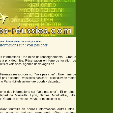
com - informations sur : vols pas cher :
ormations sur : vols pas cher :
nnes informations. Une mine de renseignements... Croque
 prix dégriffés. Réservation en ligne de location de
uits et
vols
secs. agence de voyages en...
fférentes ressources sur "vols pas cher" . Une mine de
à prix discount -
vols
secs pas
cher
- billet d'avion moins
 to Paris - billets avion - aeroports - departs...
sente des informations sur "vols pas cher" . Et en plus :
part de Marseille, Lyon, Nantes, Montpellier, Lille,
on Départ de province : Voyager moins
cher
au...
sant, fourmille de bonnes informations. Autres infos :
voyages, thalasso, week end, hôtels, locations