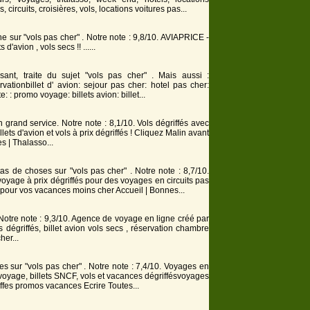
 circuits, croisières,
vols
, locations voitures pas...
e sur "vols pas cher" . Notre note : 9,8/10. AVIAPRICE -
ts d'avion ,
vols
secs !! ......
sant, traite du sujet "vols pas cher" . Mais aussi :
rvationbillet d' avion: sejour pas
cher
: hotel pas
cher
:
 : promo voyage: billets avion: billet...
grand service. Notre note : 8,1/10.
Vols
dégriffés avec
llets d'avion et
vols
à prix dégriffés ! Cliquez Malin avant
s | Thalasso...
as de choses sur "vols pas cher" . Notre note : 8,7/10.
yage à prix dégriffés pour des voyages en circuits pas
s pour vos vacances moins
cher
Accueil | Bonnes...
.. Notre note : 9,3/10. Agence de voyage en ligne créé par
dégriffés, billet avion
vols
secs , réservation chambre
cher
...
es sur "vols pas cher" . Notre note : 7,4/10. Voyages en
voyage, billets SNCF,
vols
et vacances dégriffésvoyages
fes promos vacances Ecrire Toutes...