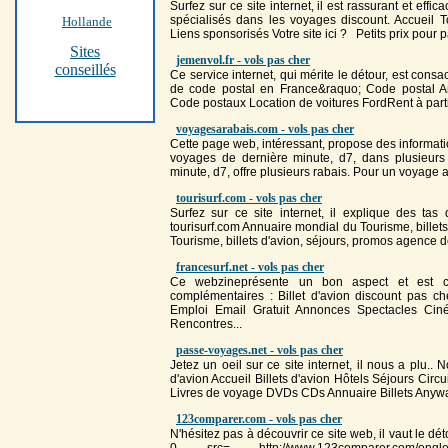
Surfez sur ce site internet, il est rassurant et effi
spécialisés dans les voyages discount. Accueil T
Hollande
Liens sponsorisés Votre site ici ? Petits prix pour par
Sites
jemenvol.fr - vols pas cher
conseillés
Ce service internet, qui mérite le détour, est cons
de code postal en France&raquo; Code postal Ann
Code postaux Location de voitures FordRent à partir
voyagesarabais.com - vols pas cher
Cette page web, intéressant, propose des informati
voyages de dernière minute, d7, dans plusieurs
minute, d7, offre plusieurs rabais. Pour un voyage
tourisurf.com - vols pas cher
Surfez sur ce site internet, il explique des tas
tourisurf.com Annuaire mondial du Tourisme, billet
Tourisme, billets d'avion, séjours, promos agence
francesurf.net - vols pas cher
Ce webzineprésente un bon aspect et est co
complémentaires : Billet d'avion discount pas
ch
Emploi Email Gratuit Annonces Spectacles Cin
Rencontres...
passe-voyages.net - vols pas cher
Jetez un oeil sur ce site internet, il nous a plu..
d'avion Accueil Billets d'avion Hôtels Séjours Circ
Livres de voyage DVDs CDs Annuaire Billets Anywa
123comparer.com - vols pas cher
N'hésitez pas à découvrir ce site web, il vaut le dé