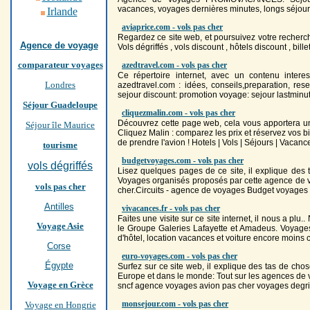
vacances, voyages dernières minutes, longs séjours,
Irlande
aviaprice.com - vols pas cher
Regardez ce site web, et poursuivez votre recherch
Agence de voyage
Vols
dégriffés ,
vols
discount , hôtels discount , bille
comparateur voyages
azedtravel.com - vols pas cher
Ce répertoire internet, avec un contenu interes
Londres
azedtravel.com : idées, conseils,preparation, rese
sejour discount: promotion voyage: sejour lastminute:
Séjour Guadeloupe
cliquezmalin.com - vols pas cher
Découvrez cette page web, cela vous apportera un 
Séjour île Maurice
Cliquez Malin : comparez les prix et réservez vos bi
de prendre l'avion ! Hotels |
Vols
| Séjours | Vacance
tourisme
budgetvoyages.com - vols pas cher
vols dégriffés
Lisez quelques pages de ce site, il explique des t
Voyages organisés proposés par cette agence de vo
vols pas cher
cher
.Circuits - agence de voyages Budget voyage
Antilles
vivacances.fr - vols pas cher
Faites une visite sur ce site internet, il nous a plu
Voyage Asie
le Groupe Galeries Lafayette et Amadeus. Voyages 
d'hôtel, location vacances et voiture encore moins
Corse
euro-voyages.com - vols pas cher
Égypte
Surfez sur ce site web, il explique des tas de chos
Europe et dans le monde: Tout sur les agences de 
Voyage en Grèce
sncf agence voyages avion pas
cher
voyages degrif
monsejour.com - vols pas cher
Voyage en Hongrie