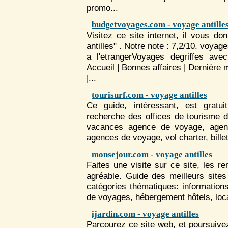
promo...
budgetvoyages.com - voyage antille
Visitez ce site internet, il vous 
antilles" . Notre note : 7,2/10.
voyage
a l'etrangerVoyages degriffes av
Accueil | Bonnes affaires | Dernière
|...
tourisurf.com - voyage antilles
Ce guide, intéressant, est gratui
recherche des offices de tourisme 
vacances agence de
voyage
, age
agences de
voyage
, vol charter, billet
monsejour.com - voyage antilles
Faites une visite sur ce site, les r
agréable. Guide des meilleurs site
catégories thématiques: informations
de
voyage
s, hébergement hôtels, loca
ijardin.com - voyage antilles
Parcourez ce site web, et poursuivez