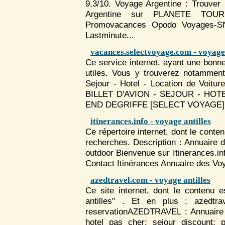
9,3/10.
Voyage
Argentine : Trouver
Argentine sur PLANETE TOU
Promovacances Opodo
Voyage
s-S
Lastminute...
vacances.selectvoyage.com - voyage 
Ce service internet, ayant une bonn
utiles. Vous y trouverez notamment
Sejour - Hotel - Location de Voi
BILLET D'AVION - SEJOUR - HOT
END DEGRIFFE [SELECT
VOYAGE
]
itinerances.info - voyage antilles
Ce répertoire internet, dont le cont
recherches. Description : Annuaire
outdoor Bienvenue sur Itinerances.inf
Contact Itinérances Annuaire des
Vo
azedtravel.com - voyage antilles
Ce site internet, dont le contenu e
antilles" . Et en plus : azedtrav
reservationAZEDTRAVEL : Annuaire si
hotel pas cher: sejour discount: