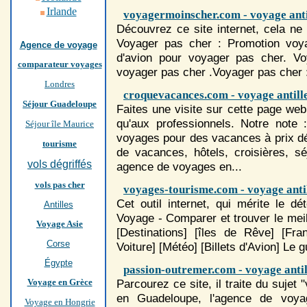
Irlande
voyagermoinscher.com - voyage anti
Découvrez ce site internet, cela ne
Voyage
r pas cher : Promotion
voy
Agence de voyage
d'avion pour
voyage
r pas cher.
Vo
comparateur voyages
voyage
r pas cher .
Voyage
r pas cher
Londres
croquevacances.com - voyage antill
Séjour Guadeloupe
Faites une visite sur cette page web
qu'aux professionnels. Notre note
Séjour île Maurice
voyage
s pour des vacances à prix dé
tourisme
de vacances, hôtels, croisières, sé
vols dégriffés
agence de
voyage
s en...
vols pas cher
voyages-tourisme.com - voyage anti
Cet outil internet, qui mérite le dé
Antilles
Voyage
- Comparer et trouver le meill
Voyage Asie
[Destinations] [îles de Rêve] [Fran
Corse
Voiture] [Météo] [Billets d'Avion] Le g
Égypte
passion-outremer.com - voyage antil
Voyage en Grèce
Parcourez ce site, il traite du sujet 
en Guadeloupe, l'agence de
voya
Voyage en Hongrie