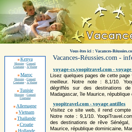
.
Vous êtes ici : Vacances-Réussies.c
Vacances-Réussies.com - info
Kenya
Histoire
-
Conseil
Coutume
-
A Visiter
voyage-cs.yoopitravel.com - voyage 
Maroc
Lisez quelques pages de cette page 
Histoire
-
Conseil
meilleur. Notre note : 8,1/10. Yo
Coutume
-
A Visiter
dégriffés sur des destinations d
Tunisie
Madagascar, île Maurice, république 
Histoire
-
Conseil
Coutume
yoopitravel.com - voyage antilles
Allemagne
Visitez ce site web, il rend compte 
Vietnam
Notre note : 9,1/10. YoopiTravel.c
Thaïlande
des destinations de rêve Sénégal,
Croatie
Maurice, république dominicaine, Mar
Hollande