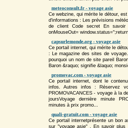
meteoconsult.fr - voyage asie
Ce webzine, qui mérite le détour, es
d'informations : Les prévisions mété
de client Code secret En savoir p
onMouseOut= window.status='';retur
capsurlemonde.org - voyage asie
Ce portail internet, qui mérite le dét
: Le magazine des sites de
voyage
pourquoi un nom de site pareil Bar
Baron &raquo; signifie &laquo; monsi
promovac.com - voyage asie
Ce portail internet, dont le conte
infos. Autres infos : Réservez v
PROMOVACANCES -
voyage
à la d
joursVoyage dernière minute
minutes à prix promo...
quali-gratuit.com - voyage asie
Ce portail internetprésente un bon 
sur "voyage asie" . En savoir plus