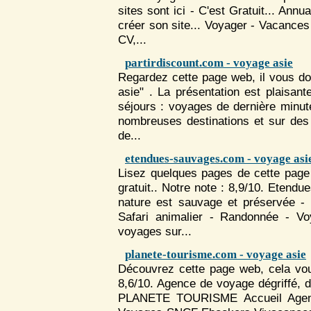
sites sont ici - C'est Gratuit... An
créer son site...
Voyage
r - Vacanc
CV,...
partirdiscount.com - voyage asie
Regardez cette page web, il vous d
asie" . La présentation est plaisant
séjours :
voyage
s de dernière minute
nombreuses destinations et sur des
de...
etendues-sauvages.com - voyage asi
Lisez quelques pages de cette page 
gratuit.. Notre note : 8,9/10. Etend
nature est sauvage et préservée -
Safari animalier - Randonnée -
Vo
voyage
s sur...
planete-tourisme.com - voyage asie
Découvrez cette page web, cela vou
8,6/10. Agence de
voyage
dégriffé, d
PLANETE TOURISME Accueil Age