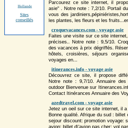
Parcourez ce site internet, il pro
Hollande
asie" . Notre note : 7,2/10. Portail d
vous des jardiniers,pépiniéristes,hor
Sites
conseillés
les plantes, les fleurs et les fruits...
croquevacances.com - voyage asie
Faites une visite sur ce site internet
précises.. Notre note : 9,5/10. C
des vacances à prix dégriffés. Réser
hôtels, croisières, séjours organi
voyage
s en...
itinerances.info - voyage asie
Découvrez ce site, il propose diff
Notre note : 9,7/10. Annuaire de
outdoor Bienvenue sur Itinerances.inf
Contact Itinérances Annuaire des
Vo
azedtravel.com - voyage asie
Jetez un oeil sur ce site internet, il
Bonne qualité. Afrique du sud : billet
sejour discount: promotion
voyage
: 
avion: billet d\'avion pas cher: vol pas