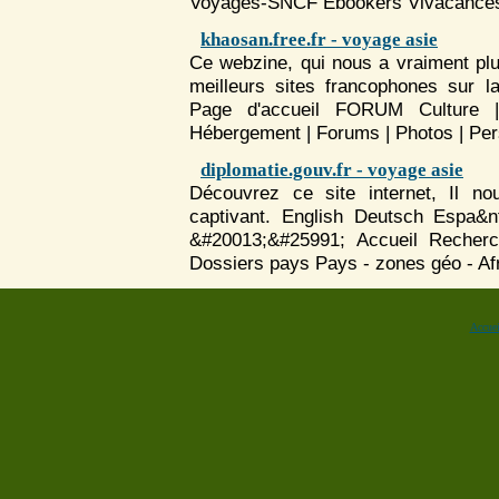
Voyage
s-SNCF Ebookers Vivacances 
khaosan.free.fr - voyage asie
Ce webzine, qui nous a vraiment plu,
meilleurs sites francophones sur l
Page d'accueil FORUM Culture
Hébergement | Forums | Photos | Perso
diplomatie.gouv.fr - voyage asie
Découvrez ce site internet, Il n
captivant. English Deutsch Espa&n
&#20013;&#25991; Accueil Recher
Dossiers pays Pays - zones géo - Afri
Accuei