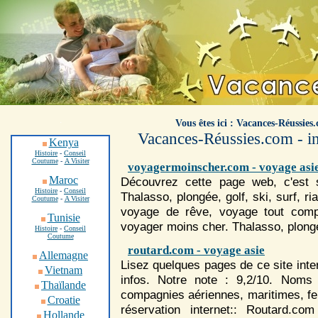
.
Vous êtes ici : Vacances-Réussies
Vacances-Réussies.com - in
Kenya
Histoire
-
Conseil
Coutume
-
A Visiter
voyagermoinscher.com - voyage asi
Maroc
Découvrez cette page web, c'est s
Histoire
-
Conseil
Thalasso, plongée, golf, ski, surf, r
Coutume
-
A Visiter
voyage
de rêve,
voyage
tout comp
Tunisie
voyage
r moins cher. Thalasso, plongée
Histoire
-
Conseil
Coutume
routard.com - voyage asie
Allemagne
Lisez quelques pages de ce site int
Vietnam
infos. Notre note : 9,2/10. Noms 
Thaïlande
compagnies aériennes, maritimes, fer
Croatie
réservation internet:: Routard.
Hollande