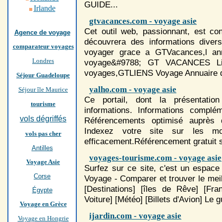
GUIDE...
Irlande
gtvacances.com - voyage asie
Cet outil web, passionnant, est c
Agence de voyage
découvrera des informations divers
comparateur voyages
voyage
r grace a GTVacances,l an
Londres
voyage
&#9788; GT VACANCES Lie
voyage
s,GTLIENS
Voyage
Annuaire d
Séjour Guadeloupe
yalho.com - voyage asie
Séjour île Maurice
Ce portail, dont la présentatio
tourisme
informations. Informations complém
vols dégriffés
Référencements optimisé auprès
Indexez votre site sur les mo
vols pas cher
efficacement.Référencement gratuit su
Antilles
voyages-tourisme.com - voyage asie
Voyage Asie
Surfez sur ce site, c'est un espace 
Corse
Voyage
- Comparer et trouver le meill
[Destinations] [îles de Rêve] [Fran
Égypte
Voiture] [Météo] [Billets d'Avion] Le g
Voyage en Grèce
ijardin.com - voyage asie
Voyage en Hongrie