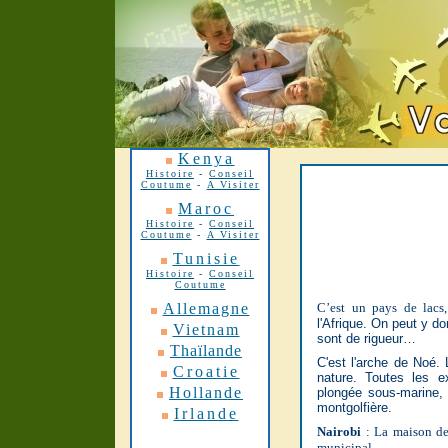
Kenya
Histoire
-
Conseil
Coutume
-
A Visiter
Maroc
Histoire
-
Conseil
Coutume
-
A Visiter
Tunisie
Histoire
-
Conseil
Coutume
Allemagne
C’est un pays de lacs, 
l'Afrique. On peut y d
Vietnam
sont de rigueur…
Thaïlande
C'est l'arche de Noé. 
Croatie
nature. Toutes les e
Hollande
plongée sous-marine, 
montgolfière.
Irlande
Nairobi
: La maison de
municipal