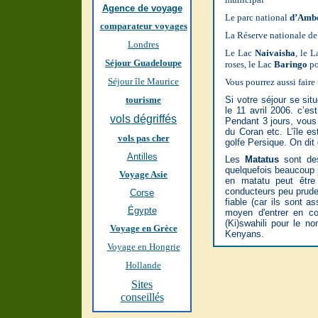
Agence de voyage
Le parc national
d’Ambo
comparateur voyages
La Réserve nationale d
Londres
Le Lac
Naivaisha
, le 
Séjour Guadeloupe
roses, le Lac
Baringo
po
Séjour île Maurice
Vous pourrez aussi faire
tourisme
Si votre séjour se sit
le 11 avril 2006. c’
vols dégriffés
Pendant 3 jours, vous
du Coran etc. L’île e
vols pas cher
golfe Persique. On dit
Antilles
Les
Matatus
sont des
quelquefois beaucoup 
Voyage Asie
en matatu peut être
conducteurs peu prude
Corse
fiable (car ils sont a
Égypte
moyen d'entrer en co
(Ki)swahili pour le no
Voyage en Grèce
Kenyans.
Voyage en Hongrie
Hollande
Sites
conseillés