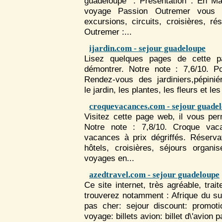
guadeloupe" . Présentation : En Ma
voyage Passion Outremer vous a
excursions, circuits, croisières, ré
Outremer :...
ijardin.com - sejour guadeloupe
Lisez quelques pages de cette pa
démontrer. Notre note : 7,6/10. Port
Rendez-vous des jardiniers,pépiniér
le jardin, les plantes, les fleurs et les
croquevacances.com - sejour guade
Visitez cette page web, il vous pe
Notre note : 7,8/10. Croque va
vacances à prix dégriffés. Réserva
hôtels, croisières,
séjour
s organis
voyages en...
azedtravel.com - sejour guadeloupe
Ce site internet, très agréable, tra
trouverez notamment : Afrique du sud
pas cher:
sejour
discount: promot
voyage: billets avion: billet d\'avion