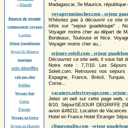
Madagascar, île Maurice, république 
Irlande
voyagermoinscher.com - sejour gua
Agence de voyage
N'hésitez pas à découvrir ce site 
infos sur "sejour guadeloupe" . No
comparateur voyages
Voyager moins cher au départ de Mars
Londres
Bordeaux, Toulouse et Nice. Voyage
Voyager moins cher au...
Séjour Guadeloupe
Séjour île Maurice
sejours-soleil.com - sejour guadelo
Découvrez ce site web, il vous fait d
tourisme
Notre note : 7,7/10. Les
Séjour
s
vols dégriffés
Soleil.com. Retrouvez nos
sejour
s 
Espagne, France, Brésil, Turquie,
vols pas cher
Corse...
Antilles
vacances.selectvoyage.com - sejour
Voyage Asie
Jetez un oeil sur cette page web, c
Corse
8/10.
Séjour
SÉJOUR DEGRIFFE [SEL
Égypte
avion &#8211; Location de Vacances 
Hotel en France Hotel Etranger
Séjou
Voyage en Grèce
cliquezmalin.com - sejour guadelou
Voyage en Hongrie