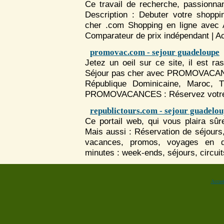
Ce travail de recherche, passionnan
Description : Debuter votre shopp
cher .com Shopping en ligne avec 
Comparateur de prix indépendant | Ac
promovac.com - sejour guadeloupe
Jetez un oeil sur ce site, il est ra
Séjour
pas cher avec PROMOVACAN
République Dominicaine, Maroc, T
PROMOVACANCES : Réservez vot
republictours.com - sejour guadelo
Ce portail web, qui vous plaira sûr
Mais aussi : Réservation de
séjour
s
vacances, promos, voyages en de
minutes : week-ends,
séjour
s, circui
Accuei