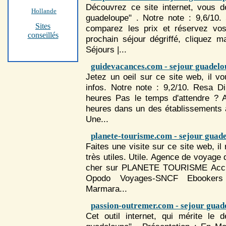
Découvrez ce site internet, vous d
Hollande
guadeloupe" . Notre note : 9,6/10.
Sites
comparez les prix et réservez v
conseillés
prochain
séjour
dégriffé, cliquez ma
Séjour
s |...
guidevacances.com - sejour guadelo
Jetez un oeil sur ce site web, il 
infos. Notre note : 9,2/10. Resa D
heures Pas le temps d'attendre ? 
heures dans un des établissements a
Une...
planete-tourisme.com - sejour guad
Faites une visite sur ce site web, i
très utiles. Utile. Agence de voyage d
cher sur PLANETE TOURISME Accu
Opodo Voyages-SNCF Ebookers V
Marmara...
passion-outremer.com - sejour guad
Cet outil internet, qui mérite le 