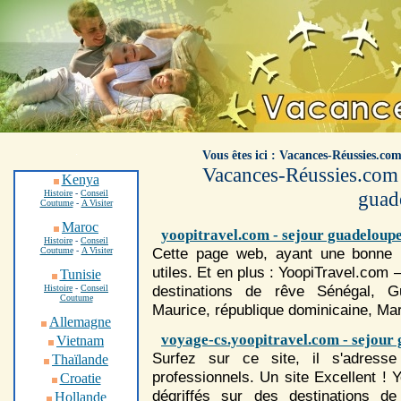
.
Vous êtes ici : Vacances-Réussies.com
Vacances-Réussies.com -
Kenya
guad
Histoire
-
Conseil
Coutume
-
A Visiter
Maroc
yoopitravel.com - sejour guadeloup
Histoire
-
Conseil
Cette page web, ayant une bonne p
Coutume
-
A Visiter
utiles. Et en plus : YoopiTravel.com 
Tunisie
destinations de rêve Sénégal,
G
Histoire
-
Conseil
Coutume
Maurice, république dominicaine, Mar
Allemagne
voyage-cs.yoopitravel.com - sejour
Vietnam
Surfez sur ce site, il s'adress
Thaïlande
professionnels. Un site Excellent !
Croatie
dégriffés sur des destinations d
Hollande