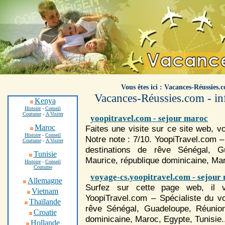
.
Vous êtes ici : Vacances-Réussies.
Vacances-Réussies.com - inf
Kenya
Histoire
-
Conseil
Coutume
-
A Visiter
yoopitravel.com - sejour maroc
Maroc
Faites une visite sur ce site web, 
Histoire
-
Conseil
Notre note : 7/10. YoopiTravel.com –
Coutume
-
A Visiter
destinations de rêve Sénégal, G
Tunisie
Maurice, république dominicaine,
Ma
Histoire
-
Conseil
Coutume
voyage-cs.yoopitravel.com - sejour
Allemagne
Surfez sur cette page web, il v
Vietnam
YoopiTravel.com – Spécialiste du v
Thaïlande
rêve Sénégal, Guadeloupe, Réunion
Croatie
dominicaine,
Maroc
, Egypte, Tunisie.
Hollande