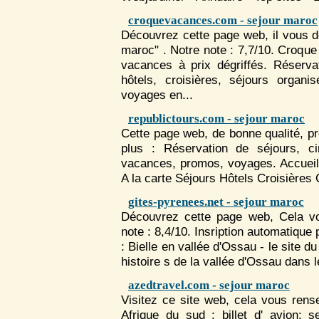
croquevacances.com - sejour maroc
Découvrez cette page web, il vous 
maroc" . Notre note : 7,7/10. Croq
vacances à prix dégriffés. Réserva
hôtels, croisières,
séjour
s organis
voyages en...
republictours.com - sejour maroc
Cette page web, de bonne qualité, pr
plus : Réservation de
séjour
s, ci
vacances, promos, voyages. Accueil
A la carte
Séjour
s Hôtels Croisières 
gites-pyrenees.net - sejour maroc
Découvrez cette page web, Cela vo
note : 8,4/10. Insription automatique
: Bielle en vallée d'Ossau - le site du
histoire s de la vallée d'Ossau dans l
azedtravel.com - sejour maroc
Visitez ce site web, cela vous rens
Afrique du sud : billet d' avion:
s