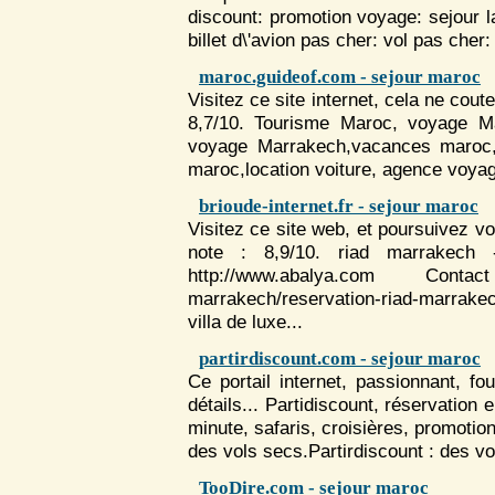
discount: promotion voyage:
sejour
l
billet d\'avion pas cher: vol pas cher
maroc.guideof.com - sejour maroc
Visitez ce site internet, cela ne coute
8,7/10. Tourisme
Maroc
, voyage
M
voyage Marrakech,vacances
maroc
maroc
,location voiture, agence voy
brioude-internet.fr - sejour maroc
Visitez ce site web, et poursuivez v
note : 8,9/10. riad marrakech
http://www.abalya.com Contac
marrakech/reservation-riad-marrakech
villa de luxe...
partirdiscount.com - sejour maroc
Ce portail internet, passionnant, f
détails... Partidiscount, réservation 
minute, safaris, croisières, promoti
des vols secs.Partirdiscount : des v
TooDire.com - sejour maroc