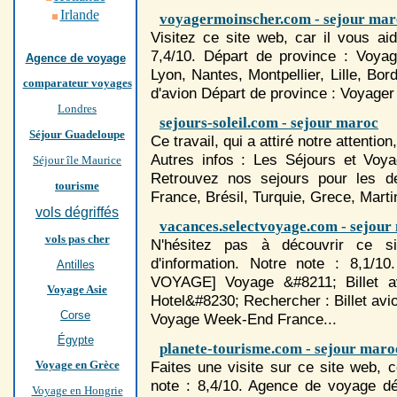
Irlande
voyagermoinscher.com - sejour mar
Visitez ce site web, car il vous a
7,4/10. Départ de province : Voyag
Agence de voyage
Lyon, Nantes, Montpellier, Lille, Bor
comparateur voyages
d'avion Départ de province : Voyager
Londres
sejours-soleil.com - sejour maroc
Séjour Guadeloupe
Ce travail, qui a attiré notre attenti
Autres infos : Les
Séjour
s et Voya
Séjour île Maurice
Retrouvez nos
sejour
s pour les d
tourisme
France, Brésil, Turquie, Grece, Marti
vols dégriffés
vacances.selectvoyage.com - sejour
vols pas cher
N'hésitez pas à découvrir ce si
d'information. Notre note : 8,1/1
Antilles
VOYAGE] Voyage &#8211; Billet a
Voyage Asie
Hotel&#8230; Rechercher : Billet avi
Corse
Voyage Week-End France...
Égypte
planete-tourisme.com - sejour maro
Voyage en Grèce
Faites une visite sur ce site web, 
note : 8,4/10. Agence de voyage dég
Voyage en Hongrie