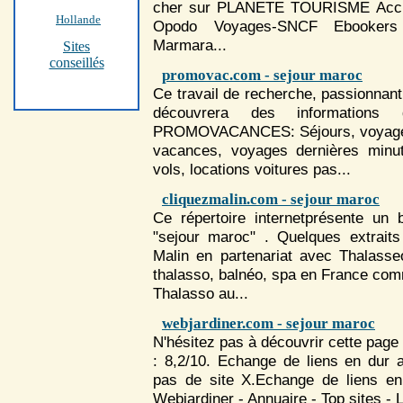
cher sur PLANETE TOURISME Accu
Hollande
Opodo Voyages-SNCF Ebookers V
Marmara...
Sites
conseillés
promovac.com - sejour maroc
Ce travail de recherche, passionnant
découvrera des information
PROMOVACANCES:
Séjour
s, voyag
vacances, voyages dernières minu
vols, locations voitures pas...
cliquezmalin.com - sejour maroc
Ce répertoire internetprésente un
"sejour maroc" . Quelques extrait
Malin en partenariat avec Thalasse
thalasso, balnéo, spa en France com
Thalasso au...
webjardiner.com - sejour maroc
N'hésitez pas à découvrir cette page 
: 8,2/10. Echange de liens en dur 
pas de site X.Echange de liens en 
Webjardiner - Annuaire - Top sites - 