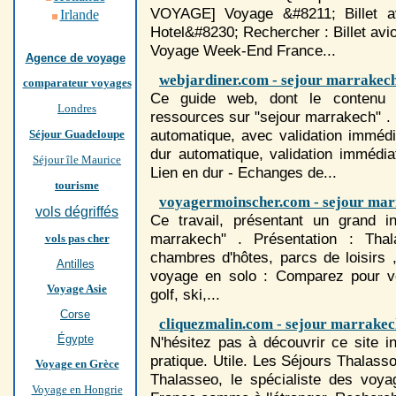
VOYAGE] Voyage &#8211; Billet a
Irlande
Hotel&#8230; Rechercher : Billet avi
Voyage Week-End France...
Agence de voyage
webjardiner.com - sejour marrakec
comparateur voyages
Ce guide web, dont le contenu e
Londres
ressources sur "sejour marrakech" . 
automatique, avec validation imméd
Séjour Guadeloupe
dur automatique, validation immédia
Séjour île Maurice
Lien en dur - Echanges de...
tourisme
voyagermoinscher.com - sejour ma
vols dégriffés
Ce travail, présentant un grand i
marrakech" . Présentation : Thala
vols pas cher
chambres d'hôtes, parcs de loisirs
Antilles
voyage en solo : Comparez pour vo
Voyage Asie
golf, ski,...
Corse
cliquezmalin.com - sejour marrake
Égypte
N'hésitez pas à découvrir ce site i
pratique. Utile. Les
Séjour
s Thalasso
Voyage en Grèce
Thalasseo, le spécialiste des voya
Voyage en Hongrie