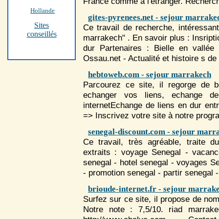
France comme à l'étranger. Recherc
Hollande
gites-pyrenees.net - sejour marrake
Sites
Ce travail de recherche, intéressan
conseillés
marrakech" . En savoir plus : Insrip
dur Partenaires : Bielle en vallée
Ossau.net - Actualité et histoire s de
hebtoweb.com - sejour marrakech
Parcourez ce site, il regorge de b
echanger vos liens, echange de
internetEchange de liens en dur en
=> Inscrivez votre site à notre prog
senegal-discount.com - sejour marr
Ce travail, très agréable, traite 
extraits : voyage Senegal - vacanc
senegal - hotel senegal - voyages Se
- promotion senegal - partir senegal
brioude-internet.fr - sejour marrak
Surfez sur ce site, il propose de nom
Notre note : 7,5/10. riad
marrake