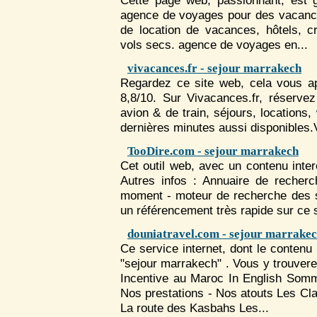
Cette page web, passionnant, est g
agence de voyages pour des vacances
de location de vacances, hôtels, c
vols secs. agence de voyages en...
vivacances.fr - sejour marrakech
Regardez ce site web, cela vous ap
8,8/10. Sur Vivacances.fr, réservez
avion & de train,
séjour
s, locations,
dernières minutes aussi disponibles.
TooDire.com - sejour marrakech
Cet outil web, avec un contenu inter
Autres infos : Annuaire de recherc
moment - moteur de recherche des s
un référencement très rapide sur ce si
douniatravel.com - sejour marrake
Ce service internet, dont le conten
"sejour marrakech" . Vous y trouve
Incentive au Maroc In English Somm
Nos prestations - Nos atouts Les Cla
La route des Kasbahs Les...