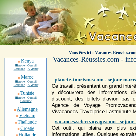
.
Vous êtes ici : Vacances-Réussies.co
Vacances-Réussies.com - info
Kenya
Histoire
-
Conseil
Coutume
-
A Visiter
Maroc
planete-tourisme.com - sejour mar
Histoire
-
Conseil
Ce travail, présentant un grand intérê
Coutume
-
A Visiter
y découvrera des informations di
Tunisie
discount, des billets d'avion pa
Histoire
-
Conseil
Coutume
Agence de Voyage Promovacan
Allemagne
Vivacances Travelprice Lastminute M
Vietnam
vacances.selectvoyage.com - sejou
Thaïlande
Cet outil, qui plaira aux plus ex
Croatie
informations utiles. Quelques extrait
Hollande