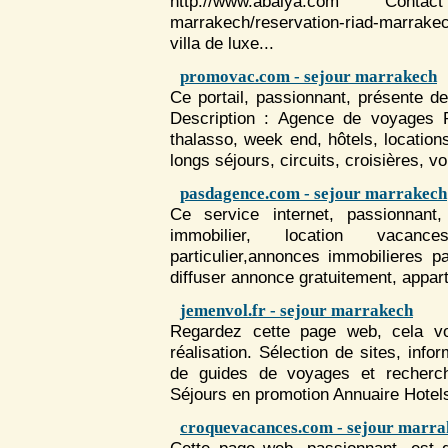
http://www.abalya.com Contac
marrakech/reservation-riad-marrakech
villa de luxe...
promovac.com - sejour marrakech
Ce portail, passionnant, présente d
Description : Agence de voyag
thalasso, week end, hôtels, locatio
longs
séjour
s, circuits, croisières, v
pasdagence.com - sejour marrakech
Ce service internet, passionnant
immobilier, location vacanc
particulier,annonces immobilieres p
diffuser annonce gratuitement, appart
jemenvol.fr - sejour marrakech
Regardez cette page web, cela vo
réalisation. Sélection de sites, info
de guides de voyages et recher
Séjour
s en promotion Annuaire Hote
croquevacances.com - sejour marra