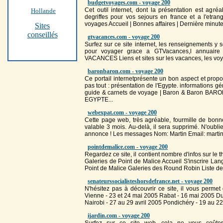
budgetvoyages.com - voyage 200
Cet outil internet, dont la présentation est agr
Hollande
degriffes pour vos sejours en france et a l'etra
voyage
s Accueil | Bonnes affaires | Dernière minute
Sites
conseillés
gtvacances.com - voyage 200
Surfez sur ce site internet, les renseignements y s
pour
voyage
r grace a GTVacances,l annuair
VACANCES Liens et sites sur les vacances, les
vo
baronbaron.com - voyage 200
Ce portail internetprésente un bon aspect et propo
pas tout : présentation de l'Egypte. informations gé
guide & carnets de
voyage
| Baron & Baron BAR
EGYPTE...
webexpat.com - voyage 200
Cette page web, très agréable, fourmille de bonn
valable 3 mois. Au-delà, il sera supprimé. N'oubli
annonce ! Les messages Nom: Martin Email: marti
pointdemalice.com - voyage 200
Regardez ce site, il contient nombre d'infos sur le 
Galeries de Point de Malice Accueil S'inscrire
Point de Malice Galeries des Round Robin Liste des 
senateurssocialisteshorsdefrance.net - voyage 200
N'hésitez pas à découvrir ce site, il vous permet
Vienne - 23 et 24 mai
200
5 Rabat - 16 mai
200
5 Du
Nairobi - 27 au 29 avril
200
5 Pondichéry - 19 au 22
ijardin.com - voyage 200