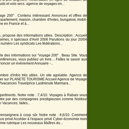
cuits et vols secs. agence de
voyage
s en...
voyage 200" . Contenu intéressant. Annonces et offres de
 :appartement, maison, chambre d'hotes, bungalow, mobil-
e en France et à...
 propose des informations utiles. Description : Accueil
éries, n spéciaux d'Avril
200
6 Parutions du jour 20/04
 numéro Les syndicats Les fédérations...
ente des informations sur "voyage 200" . Beau Site. Vous
onférences, vous publiez un livre.... Faîtes le savoir aux
nnoncer un évènement Annuaire -...
ombre d'infos très utiles. Un site agréable. Agence de
as cher sur PLANETE TOURISME Accueil Agence de
Voyage
vacances Travelprice Lastminute Marmara...
pertinents. Notre note : 7,4/10.
Voyage
s à Rabais vous
autre par des compagnies prestigieuses comme Nolitour
 Vacances, faites...
renseignera à coup sûr. Notre note : 8,6/10. Comment
space privé Accéder à l'espace privé Cyber-économie mon
e rubrique Les nouveaux Maîtres du...