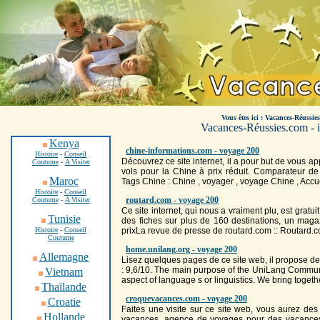
Vous êtes ici : Vacances-Réussie
.
Vacances-Réussies.com - i
Kenya
chine-informations.com - voyage 200
Histoire
-
Conseil
Découvrez ce site internet, il a pour but de vous app
Coutume
-
A Visiter
vols pour la Chine à prix réduit. Comparateur de 
Maroc
Tags Chine : Chine ,
voyage
r ,
voyage
Chine , Accu
Histoire
-
Conseil
routard.com - voyage 200
Coutume
-
A Visiter
Ce site internet, qui nous a vraiment plu, est gratui
Tunisie
des fiches sur plus de 160 destinations, un maga
Histoire
-
Conseil
prixLa revue de presse de routard.com :: Routard.
Coutume
home.unilang.org - voyage 200
Allemagne
Lisez quelques pages de ce site web, il propose de
: 9,6/10. The main purpose of the UniLang Communi
Vietnam
aspect of language s or linguistics. We bring toget
Thaïlande
croquevacances.com - voyage 200
Croatie
Faites une visite sur ce site web, vous aurez des
Hollande
vacances, agence de
voyage
s pour des vacances