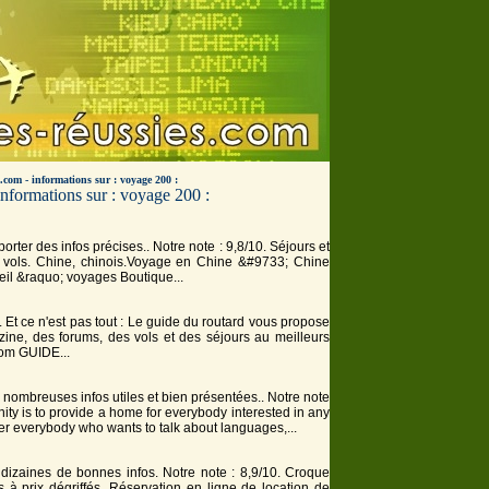
s.com - informations sur : voyage 200 :
nformations sur : voyage 200 :
orter des infos précises.. Notre note : 9,8/10. Séjours et
vols. Chine, chinois.
Voyage
en Chine &#9733; Chine
eil &raquo;
voyage
s Boutique...
t. Et ce n'est pas tout : Le guide du routard vous propose
zine, des forums, des vols et des séjours au meilleurs
com GUIDE...
 nombreuses infos utiles et bien présentées.. Notre note
ty is to provide a home for everybody interested in any
her everybody who wants to talk about languages,...
 dizaines de bonnes infos. Notre note : 8,9/10. Croque
 à prix dégriffés. Réservation en ligne de location de