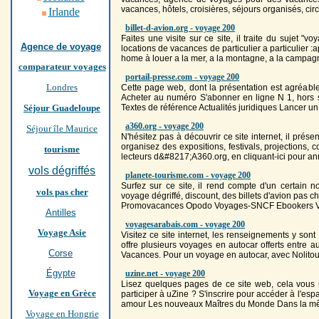
vacances, hôtels, croisières, séjours organisés, cir
Irlande
billet-d-avion.org - voyage 200
Faites une visite sur ce site, il traite du sujet "
Agence de voyage
locations de vacances de particulier a particulier
home à louer a la mer, a la montagne, a la campagn
comparateur voyages
portail-presse.com - voyage 200
Londres
Cette page web, dont la présentation est agréable,
Acheter au numéro S'abonner en ligne N 1, hors s
Séjour Guadeloupe
Textes de référence Actualités juridiques Lancer un
a360.org - voyage 200
Séjour île Maurice
N'hésitez pas à découvrir ce site internet, il prés
organisez des expositions, festivals, projections, c
tourisme
lecteurs d&#8217;A360.org, en cliquant-ici pour a
vols dégriffés
planete-tourisme.com - voyage 200
Surfez sur ce site, il rend compte d'un certain n
vols pas cher
voyage
dégriffé, discount, des billets d'avion p
Promovacances Opodo
Voyage
s-SNCF Ebookers Vi
Antilles
voyagesarabais.com - voyage 200
Voyage Asie
Visitez ce site internet, les renseignements y sont 
offre plusieurs
voyage
s en autocar offerts entre 
Corse
Vacances. Pour un
voyage
en autocar, avec Nolitour
Égypte
uzine.net - voyage 200
Lisez quelques pages de ce site web, cela vous 
Voyage en Grèce
participer à uZine ? S'inscrire pour accéder à l'e
amour Les nouveaux Maîtres du Monde Dans la mêm
Voyage en Hongrie