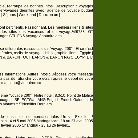
éable, regroupe de bonnes infos. Description :
voyage
s
ngerVoyages degriffes avec l'agence de
voyage
budget
 | Séjours | Week-end | Deux en un |...
ont pertinents. Passionnant. Les meilleurs liens & sites
e des sites des vacances et du
voyage
&#9788; GT
yage
s,GTLIENS
Voyage
Annuaire des...
se différentes ressources sur "voyage 200" . Et ce n'est
nérales, recits de
voyage
s, bibliographie, liens. Egypte |
ON & BARON TOUT BARON & BARON PAYS EGYPTE L'
es informations. Autres infos : Déposez votre message
ez pas de rafraîchir votre écran après le dépôt de votre
n.manseau@videotron.ca...
thème "voyage 200" . Notre note : 8,3/10. Point de Malice
 Languages _SELECTGUILANG English French Galeries de
albums :: S'identifier Derniers...
 de consulter de nombreuses infos. Un site Excellent !
blin - 4 et 5 mai
200
5 Madagascar - 18 au 27 avril
200
5
 février
200
5 Shanghai - 23 au 26 février...