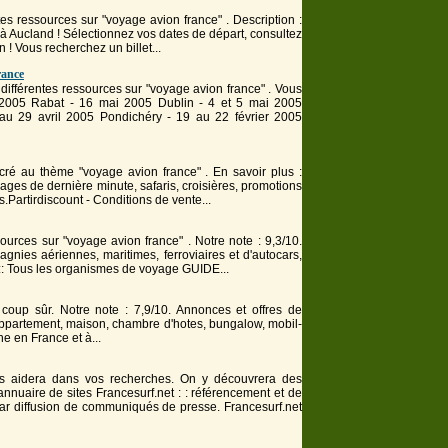
tes ressources sur "voyage avion france" . Description :
 à Aucland ! Sélectionnez vos dates de départ, consultez
n
! Vous recherchez un billet...
rance
différentes ressources sur "voyage avion france" . Vous
 2005 Rabat - 16 mai 2005 Dublin - 4 et 5 mai 2005
au 29 avril 2005 Pondichéry - 19 au 22 février 2005
acré au thème "voyage avion france" . En savoir plus :
yage
s de dernière minute, safaris, croisières, promotions
.Partirdiscount - Conditions de vente...
ources sur "voyage avion france" . Notre note : 9,3/10.
nies aériennes, maritimes, ferroviaires et d'autocars,
 :: Tous les organismes de
voyage
GUIDE...
à coup sûr. Notre note : 7,9/10. Annonces et offres de
 :appartement, maison, chambre d'hotes, bungalow, mobil-
gne en
France
et à...
 vous aidera dans vos recherches. On y découvrera des
 annuaire de sites
France
surf.net : : référencement et de
 par diffusion de communiqués de presse.
France
surf.net