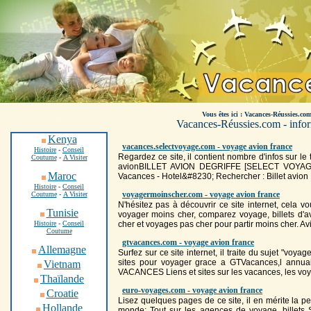
Vous êtes ici : Vacances-Réussies.com
.
Vacances-Réussies.com - inform
Kenya
vacances.selectvoyage.com - voyage avion france
Histoire
-
Conseil
Regardez ce site, il contient nombre d'infos sur le 
Coutume
-
A Visiter
avion
BILLET
AVION
DEGRIFFE [SELECT
VOYA
Maroc
Vacances - Hotel&#8230; Rechercher : Billet
avion
Histoire
-
Conseil
voyagermoinscher.com - voyage avion france
Coutume
-
A Visiter
N'hésitez pas à découvrir ce site internet, cela v
Tunisie
voyage
r moins cher, comparez
voyage
, billets d'
a
Histoire
-
Conseil
cher et
voyage
s pas cher pour partir moins cher.
Av
Coutume
gtvacances.com - voyage avion france
Allemagne
Surfez sur ce site internet, il traite du sujet "voya
sites pour
voyage
r grace a GTVacances,l annua
Vietnam
VACANCES Liens et sites sur les vacances, les
vo
Thaïlande
euro-voyages.com - voyage avion france
Croatie
Lisez quelques pages de ce site, il en mérite la pe
Hollande
monde: Tout sur les agences de
voyage
, billet