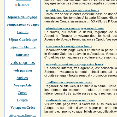
voyage
s
avion
pas cher
voyage
s degriffes promos 
Irlande
republictours.com - voyage avion france
Parcourez ce site internet, c'est une base de donné
Agence de voyage
destinations Nos formules A la carte Séjours Hôtels
newsletter Contrat assistance : n 53.789.488 K Contr
comparateur voyages
planete-tourisme.com - voyage avion france
Londres
Ce travail, qui mérite le détour, regroupe de 
Argentine : Trouver un
voyage
dégriffé, hotel, l
Séjour Guadeloupe
Agence de
Voyage
Promovacances Opodo
Voyage
vivacances.fr - voyage avion france
Séjour île Maurice
Découvrez cette page web, il en mérite la peine.. 
le Groupe Galeries Lafayette et Amadeus.
Voyage
tourisme
d'hôtel, location vacances et voiture encore moins c
vols dégriffés
senegal-discount.com - voyage avion france
Ce service internet, très agréable, est consacré 
vols pas cher
Senegal - vacances senegal - circuit senegal -
circuits senegal - hotels senegal - promotion sene
Antilles
TooDire.com - voyage avion france
Voyage Asie
Regardez ce site web, il en mérite la peine.. Notre
les thèmes du moment - moteur de recherche
Corse
référencement très rapide sur ce site, la recherche s
Égypte
azedtravel.com - voyage avion france
Visitez cette page web, il s'adresse aussi bien au
Voyage en Grèce
Afrique du sud : billet d'
avion
: sejour pas cher: h
lastminute: : promo
voyage
: billets
avion
: billet d\'
av
Voyage en Hongrie