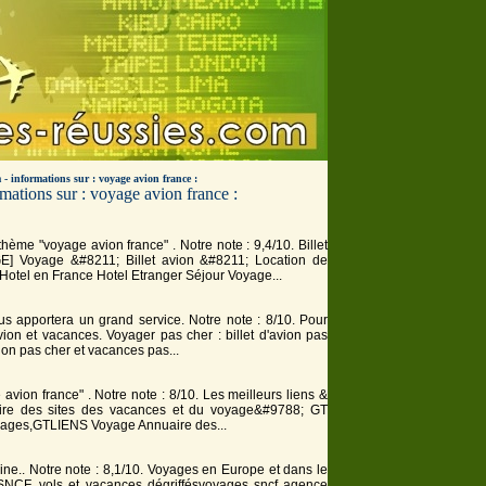
 - informations sur : voyage avion france :
ations sur : voyage avion france :
thème "voyage avion france" . Notre note : 9,4/10. Billet
GE
]
Voyage
&#8211; Billet
avion
&#8211; Location de
Hotel en
France
Hotel Etranger Séjour
Voyage
...
ous apportera un grand service. Notre note : 8/10. Pour
vion
et vacances.
Voyage
r pas cher : billet d'
avion
pas
ion
pas cher et vacances pas...
ge avion france" . Notre note : 8/10. Les meilleurs liens &
ire des sites des vacances et du
voyage
&#9788; GT
yage
s,GTLIENS
Voyage
Annuaire des...
ine.. Notre note : 8,1/10.
Voyage
s en Europe et dans le
s SNCF, vols et vacances dégriffésvoyages sncf agence