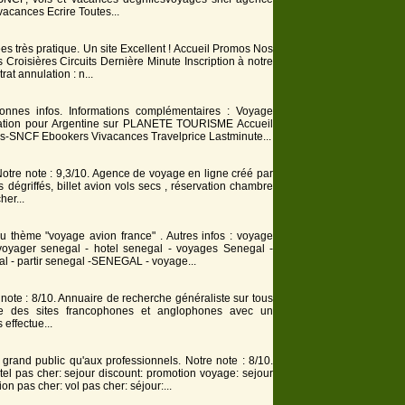
vacances Ecrire Toutes...
es très pratique. Un site Excellent ! Accueil Promos Nos
 Croisières Circuits Dernière Minute Inscription à notre
at annulation : n...
bonnes infos. Informations complémentaires :
Voyage
ocation pour Argentine sur PLANETE TOURISME Accueil
s-SNCF Ebookers Vivacances Travelprice Lastminute...
Notre note : 9,3/10. Agence de
voyage
en ligne créé par
s dégriffés, billet
avion
vols secs , réservation chambre
her...
au thème "voyage avion france" . Autres infos :
voyage
voyage
r senegal - hotel senegal -
voyage
s Senegal -
gal - partir senegal -SENEGAL -
voyage
...
 note : 8/10. Annuaire de recherche généraliste sur tous
 des sites francophones et anglophones avec un
 effectue...
 grand public qu'aux professionnels. Notre note : 8/10.
otel pas cher: sejour discount: promotion
voyage
: sejour
ion
pas cher: vol pas cher: séjour:...