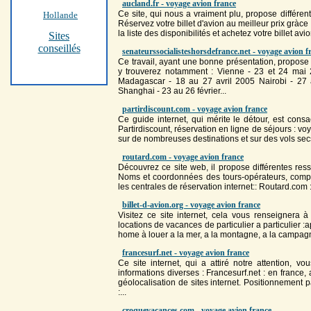
aucland.fr - voyage avion france
Ce site, qui nous a vraiment plu, propose différen
Hollande
Réservez votre billet d'
avion
au meilleur prix gràce
la liste des disponibilités et achetez votre billet
avio
Sites
conseillés
senateurssocialisteshorsdefrance.net - voyage avion f
Ce travail, ayant une bonne présentation, propose 
y trouverez notamment : Vienne - 23 et 24 mai
Madagascar - 18 au 27 avril 2005 Nairobi - 27 
Shanghai - 23 au 26 février...
partirdiscount.com - voyage avion france
Ce guide internet, qui mérite le détour, est cons
Partirdiscount, réservation en ligne de séjours :
vo
sur de nombreuses destinations et sur des vols secs
routard.com - voyage avion france
Découvrez ce site web, il propose différentes ress
Noms et coordonnées des tours-opérateurs, compag
les centrales de réservation internet:: Routard.com
billet-d-avion.org - voyage avion france
Visitez ce site internet, cela vous renseignera 
locations de vacances de particulier a particulier
home à louer a la mer, a la montagne, a la campa
francesurf.net - voyage avion france
Ce site internet, qui a attiré notre attention,
informations diverses :
France
surf.net : en
france
,
géolocalisation de sites internet. Positionnement
:...
croquevacances.com - voyage avion france