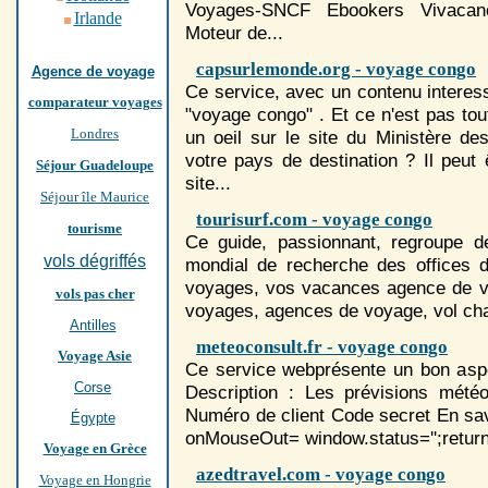
Voyage
s-SNCF Ebookers Vivacanc
Irlande
Moteur de...
capsurlemonde.org - voyage congo
Agence de voyage
Ce service, avec un contenu interes
comparateur voyages
"voyage congo" . Et ce n'est pas to
Londres
un oeil sur le site du Ministère de
votre pays de destination ? Il peut ê
Séjour Guadeloupe
site...
Séjour île Maurice
tourisurf.com - voyage congo
tourisme
Ce guide, passionnant, regroupe de
vols dégriffés
mondial de recherche des offices 
voyage
s, vos vacances agence de
vols pas cher
voyage
s, agences de
voyage
, vol cha
Antilles
meteoconsult.fr - voyage congo
Voyage Asie
Ce service webprésente un bon aspe
Corse
Description : Les prévisions météo
Numéro de client Code secret En savo
Égypte
onMouseOut= window.status='';retur
Voyage en Grèce
azedtravel.com - voyage congo
Voyage en Hongrie