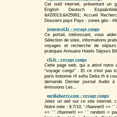
Cet outil internet, présentant un g
English Deutsch Espa&ntilde;
&#20013;&#25991; Accueil Recher
Dossiers pays Pays - zones géo - Afri
jemenvol.fr - voyage congo
Ce portail, intéressant, vous aide
Sélection de sites, informations prat
voyage
s et recherche de séjours
pratiques Annuaire Hotels Séjours Bill
rfi.fr - voyage congo
Cette page web, qui a attiré notre 
"voyage congo" . Et ce n'est pas t
paris lisbonne rfi sofia Delta rfi é c
demande Dernier journal Audio à 
émissions Les...
mediabarre.com - voyage congo
Jetez un oeil sur ce site internet,
Notre note : 9,7/10. ' //banner0 += ' '
+= ' ' //banner0 += ' ' random = p