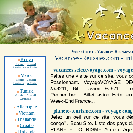
.
Vous êtes ici : Vacances-Réussies.
Vacances-Réussies.com - inf
Kenya
Histoire
-
Conseil
Coutume
-
A Visiter
vacances.selectvoyage.com - voyag
Maroc
Faites une visite sur ce site, vous 
Histoire
-
Conseil
Passionnant.
Voyage
VOYAGE DE
Coutume
-
A Visiter
&#8211; Billet avion &#8211; L
Tunisie
Rechercher : Billet avion Hotel e
Histoire
-
Conseil
Coutume
Week-End France...
Allemagne
planete-tourisme.com - voyage con
Vietnam
Jetez un oeil sur ce site, vous dé
Thaïlande
congo" . Beau Site. Liste des pays d
Croatie
PLANETE TOURISME Accueil Age
Hollande