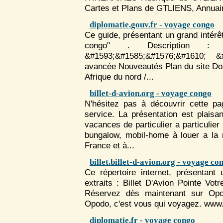
Cartes et Plans de GTLIENS, Annuai
diplomatie.gouv.fr - voyage congo
Ce guide, présentant un grand intérê
congo" . Description : En
&#1593;&#1585;&#1576;&#1610; &
avancée Nouveautés Plan du site Dos
Afrique du nord /...
billet-d-avion.org - voyage congo
N'hésitez pas à découvrir cette p
service. La présentation est plaisa
vacances de particulier a particulie
bungalow, mobil-home à louer a la
France et à...
billet.billet-d-avion.org - voyage co
Ce répertoire internet, présentant 
extraits : Billet D'Avion Pointe Vot
Réservez dès maintenant sur Opodo
Opodo, c'est vous qui
voyage
z. www.
diplomatie.fr - voyage congo