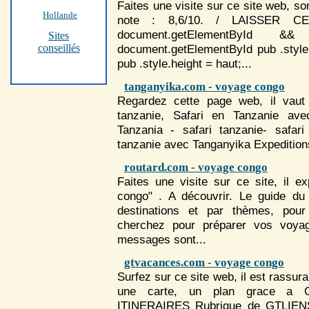
Faites une visite sur ce site web, so
Hollande
note : 8,6/10. / LAISSER CE
document.getElementById &
Sites
conseillés
document.getElementById pub .style
pub .style.height = haut;...
tanganyika.com - voyage congo
Regardez cette page web, il vaut l
tanzanie, Safari en Tanzanie ave
Tanzania - safari tanzanie- safari
tanzanie avec Tanganyika Expeditions
routard.com - voyage congo
Faites une visite sur ce site, il 
congo" . A découvrir. Le guide du
destinations et par thèmes, pour 
cherchez pour préparer vos
voya
messages sont...
gtvacances.com - voyage congo
Surfez sur ce site web, il est rassur
une carte, un plan grace a
ITINERAIRES Rubrique de GTLIE