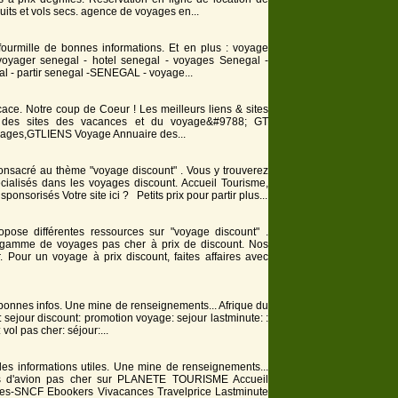
cuits et vols secs. agence de
voyage
s en...
ourmille de bonnes informations. Et en plus :
voyage
voyage
r senegal - hotel senegal -
voyage
s Senegal -
gal - partir senegal -SENEGAL -
voyage
...
fficace. Notre coup de Coeur ! Les meilleurs liens & sites
e des sites des vacances et du
voyage
&#9788; GT
yage
s,GTLIENS
Voyage
Annuaire des...
 consacré au thème "voyage discount" . Vous y trouverez
cialisés dans les
voyage
s
discount
. Accueil Tourisme,
sponsorisés Votre site ici ? Petits prix pour partir plus...
ropose différentes ressources sur "voyage discount" .
e gamme de
voyage
s pas cher à prix de
discount
. Nos
r. Pour un
voyage
à prix
discount
, faites affaires avec
 bonnes infos. Une mine de renseignements... Afrique du
r: sejour
discount
: promotion
voyage
: sejour lastminute: :
: vol pas cher: séjour:...
es informations utiles. Une mine de renseignements...
ets d'avion pas cher sur PLANETE TOURISME Accueil
e
s-SNCF Ebookers Vivacances Travelprice Lastminute