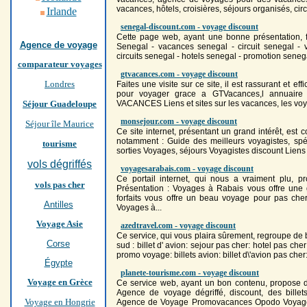
vacances, hôtels, croisières, séjours organisés, cir
Irlande
senegal-discount.com - voyage discount
Cette page web, ayant une bonne présentation, f
Agence de voyage
Senegal - vacances senegal - circuit senegal -
circuits senegal - hotels senegal - promotion sene
comparateur voyages
gtvacances.com - voyage discount
Londres
Faites une visite sur ce site, il est rassurant et e
pour
voyage
r grace a GTVacances,l annuair
Séjour Guadeloupe
VACANCES Liens et sites sur les vacances, les
vo
monsejour.com - voyage discount
Séjour île Maurice
Ce site internet, présentant un grand intérêt, est
notamment : Guide des meilleurs voyagistes, spé
tourisme
sorties
Voyage
s, séjours Voyagistes
discount
Liens 
vols dégriffés
voyagesarabais.com - voyage discount
Ce portail internet, qui nous a vraiment plu, p
vols pas cher
Présentation :
Voyage
s à Rabais vous offre un
forfaits vous offre un beau
voyage
pour pas che
Antilles
Voyage
s à...
Voyage Asie
azedtravel.com - voyage discount
Ce service, qui vous plaira sûrement, regroupe de
Corse
sud : billet d' avion: sejour pas cher: hotel pas che
promo
voyage
: billets avion: billet d\'avion pas cher
Égypte
planete-tourisme.com - voyage discount
Voyage en Grèce
Ce service web, ayant un bon contenu, propose d
Agence de
voyage
dégriffé,
discount
, des bill
Voyage en Hongrie
Agence de
Voyage
Promovacances Opodo
Voyag