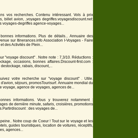
ans vos recherches. Contenu intéressant. Vols à prix
e
s, billet avion, ,
voyage
s degriffes.
voyage
sdiscount.net:
es
voyage
s-degriffes agence-voyages...
bonnes informations. Plus de détails... Annuaire des
venue sur Itinerances.info Association I-Voyages - Faire
 et des Activités de Plein...
ur "voyage discount" . Notre note : 7,3/10. Réductions :
ockage, occasions, bonnes affaires.
Discount
-first.com :
s destockage, rabais,
discount
,...
uivez votre recherche sur "voyage discount" . Utile.
s d'avion, séjours, promosTourisurf. Annuaire mondial du
de
voyage
, agence de
voyage
s, agences de...
onnes informations. Vous y trouverez notamment :
age
s de dernière minute, safaris, croisières, promotions
s.Partirdiscount : des
voyage
s de...
la peine.. Notre coup de Coeur ! Tout sur le
voyage
et les
tels, guides touristiques, location de voitures, réceptifs,
ces, agences...