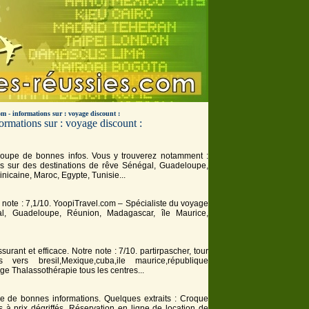
om - informations sur : voyage discount :
rmations sur : voyage discount :
groupe de bonnes infos. Vous y trouverez notamment :
és sur des destinations de rêve Sénégal, Guadeloupe,
icaine, Maroc, Egypte, Tunisie...
e note : 7,1/10. YoopiTravel.com – Spécialiste du
voyage
al, Guadeloupe, Réunion, Madagascar, île Maurice,
surant et efficace. Notre note : 7/10. partirpascher, tour
s vers bresil,Mexique,cuba,ile maurice,république
age
Thalassothérapie tous les centres...
le de bonnes informations. Quelques extraits : Croque
 à prix dégriffés. Réservation en ligne de location de