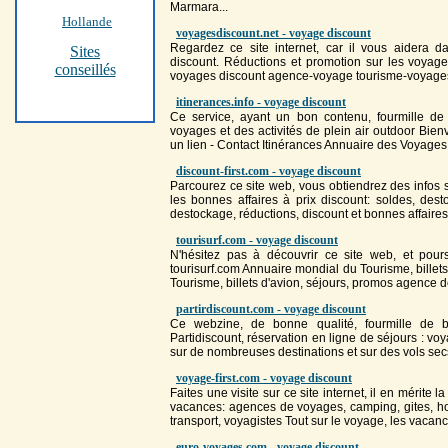
Marmara...
Hollande
voyagesdiscount.net - voyage discount
Regardez ce site internet, car il vous aidera d
Sites
discount
. Réductions et promotion sur les
voyag
conseillés
voyage
s
discount
agence-voyage tourisme-voyag
itinerances.info - voyage discount
Ce service, ayant un bon contenu, fourmille de 
voyage
s et des activités de plein air outdoor Bien
un lien - Contact Itinérances Annuaire des
Voyage
s
discount-first.com - voyage discount
Parcourez ce site web, vous obtiendrez des infos s
les bonnes affaires à prix
discount
: soldes, dest
destockage, réductions,
discount
et bonnes affaire
tourisurf.com - voyage discount
N'hésitez pas à découvrir ce site web, et pours
tourisurf.com Annuaire mondial du Tourisme, billet
Tourisme, billets d'avion, séjours, promos agence 
partirdiscount.com - voyage discount
Ce webzine, de bonne qualité, fourmille de b
Partidiscount, réservation en ligne de séjours :
voy
sur de nombreuses destinations et sur des vols sec
voyage-first.com - voyage discount
Faites une visite sur ce site internet, il en mérite 
vacances: agences de
voyage
s, camping, gites, ho
transport, voyagistes Tout sur le
voyage
, les vacan
euro-voyages.com - voyage discount