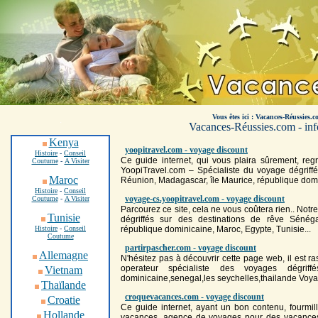
Vous êtes ici : Vacances-Réussies.c
.
Vacances-Réussies.com - info
Kenya
yoopitravel.com - voyage discount
Histoire
-
Conseil
Ce guide internet, qui vous plaira sûrement, re
Coutume
-
A Visiter
YoopiTravel.com – Spécialiste du
voyage
dégriff
Maroc
Réunion, Madagascar, île Maurice, république domin
Histoire
-
Conseil
voyage-cs.yoopitravel.com - voyage discount
Coutume
-
A Visiter
Parcourez ce site, cela ne vous coûtera rien.. Notr
Tunisie
dégriffés sur des destinations de rêve Sénég
Histoire
-
Conseil
république dominicaine, Maroc, Egypte, Tunisie...
Coutume
partirpascher.com - voyage discount
Allemagne
N'hésitez pas à découvrir cette page web, il est ras
operateur spécialiste des
voyage
s dégriffé
Vietnam
dominicaine,senegal,les seychelles,thailande
Voy
Thaïlande
croquevacances.com - voyage discount
Croatie
Ce guide internet, ayant un bon contenu, fourmil
Hollande
vacances, agence de
voyage
s pour des vacances