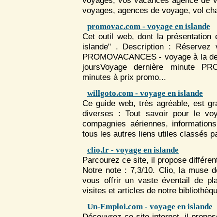
voyage
s, vos vacances agence de
voyage
s, agences de
voyage
, vol cha
promovac.com - voyage en islande
Cet outil web, dont la présentation 
islande" . Description : Réservez
PROMOVACANCES -
voyage
à la d
joursVoyage dernière minute
minutes à prix promo...
willgoto.com - voyage en islande
Ce guide web, très agréable, est gr
diverses : Tout savoir pour le
vo
compagnies aériennes, informations
tous les autres liens utiles classés pa
clio.fr - voyage en islande
Parcourez ce site, il propose différe
Notre note : 7,3/10. Clio, la muse 
vous offrir un vaste éventail de pla
visites et articles de notre bibliothèq
Un-Emploi.com - voyage en islande
Découvrez ce site internet, il propo