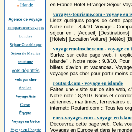
en France Hotel Etranger Séjour
Voy
Irlande
voyages-tourisme.com - voyage en i
Agence de voyage
Lisez quelques pages de cette page
Notre note : 8,4/10.
Voyage
- Compare
comparateur voyages
séjour en . [Accueil] [Destinations]
Londres
[Hôtels] [Location Voiture] [Météo] [Bi
Séjour Guadeloupe
voyagermoinscher.com - voyage en i
Séjour île Maurice
Surfez sur cette page web, il expl
islande" . Notre note : 9,3/10. Pour
tourisme
billets d'avion et vacances.
Voyage
vols dégriffés
voyage
s pas cher pour partir moins 
vols pas cher
routard.com - voyage en islande
Antilles
Faites une visite sur ce site web, 
Notre note : 8,2/10. Noms et coord
Voyage Asie
aériennes, maritimes, ferroviaires et
Corse
internet:: Routard.com :: Tous les o
Égypte
euro-voyages.com - voyage en islan
Voyage en Grèce
Découvrez cette page web, Cela vous
Voyage
s en Europe et dans le monde
Voyage en Hongrie