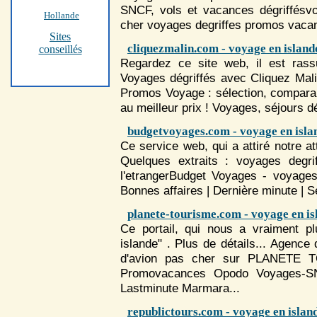
SNCF, vols et vacances dégriffés
Hollande
cher
voyage
s degriffes promos vacan
Sites
cliquezmalin.com - voyage en island
conseillés
Regardez ce site web, il est rassu
Voyage
s dégriffés avec Cliquez Mal
Promos
Voyage
: sélection, compara
au meilleur prix !
Voyage
s, séjours dé
budgetvoyages.com - voyage en isla
Ce service web, qui a attiré notre at
Quelques extraits :
voyage
s degri
l'etrangerBudget
Voyage
s -
voyage
s
Bonnes affaires | Dernière minute | S
planete-tourisme.com - voyage en is
Ce portail, qui nous a vraiment p
islande" . Plus de détails... Agence
d'avion pas cher sur PLANETE 
Promovacances Opodo
Voyage
s-S
Lastminute Marmara...
republictours.com - voyage en islan