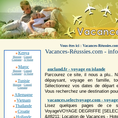
.
Vous êtes ici : Vacances-Réussies.co
Vacances-Réussies.com - info
Kenya
Histoire
-
Conseil
Coutume
-
A Visiter
Maroc
aucland.fr - voyage en islande
Histoire
-
Conseil
Parcourez ce site, il nous a plu.. 
Coutume
-
A Visiter
dépaysant,
voyage
en famille, t
Tunisie
Sélectionnez vos dates de départ et
Histoire
-
Conseil
Coutume
Vous recherchez une destination pour
Allemagne
vacances.selectvoyage.com - voyage
Vietnam
Lisez quelques pages de ce sit
Thaïlande
Voyage
VOYAGE DEGRIFFE [SELE
Croatie
&#8211; Location de Vacances - Hote
Hollande