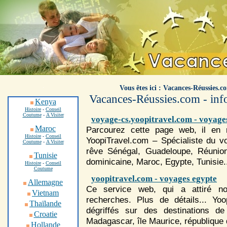
.
Vous êtes ici : Vacances-Réussies.c
Vacances-Réussies.com - info
Kenya
Histoire
-
Conseil
Coutume
-
A Visiter
voyage-cs.yoopitravel.com - voyage
Maroc
Parcourez cette page web, il en m
Histoire
-
Conseil
YoopiTravel.com – Spécialiste du v
Coutume
-
A Visiter
rêve Sénégal, Guadeloupe, Réunion
Tunisie
dominicaine, Maroc,
Egypte
, Tunisie.
Histoire
-
Conseil
Coutume
yoopitravel.com - voyages egypte
Allemagne
Ce service web, qui a attiré no
Vietnam
recherches. Plus de détails... Yo
Thaïlande
dégriffés sur des destinations d
Croatie
Madagascar, île Maurice, république
Hollande