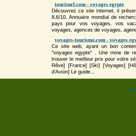
tourisurf.com - voyages egypte
Découvrez ce site internet, il prése
8,6/10. Annuaire mondial de recher
pays pour vos
voyages
, vos vac
voyages
, agences de
voyages
, agenc
voyages-tourisme.com - voyages eg
Ce site web, ayant un bon contenu
"voyages egypte" . Une mine de re
trouver le meilleur prix pour votre sé
Rêve] [France] [Ski] [
Voyages
] [Hô
d'Avion] Le guide...
Accuei