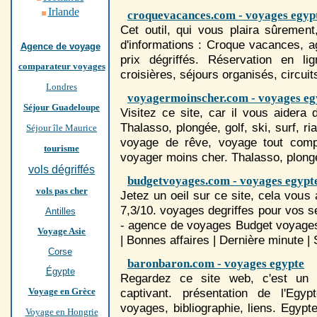
Irlande
croquevacances.com - voyages egyp
Cet outil, qui vous plaira sûrement
d'informations : Croque vacances, 
Agence de voyage
prix dégriffés. Réservation en li
comparateur voyages
croisières, séjours organisés, circui
Londres
voyagermoinscher.com - voyages eg
Séjour Guadeloupe
Visitez ce site, car il vous aidera
Thalasso, plongée, golf, ski, surf, r
Séjour île Maurice
voyage de rêve, voyage tout comp
tourisme
voyager moins cher. Thalasso, plongée
vols dégriffés
budgetvoyages.com - voyages egypt
vols pas cher
Jetez un oeil sur ce site, cela vous
7,3/10.
voyages
degriffes pour vos se
Antilles
- agence de
voyages
Budget
voyage
Voyage Asie
| Bonnes affaires | Dernière minute |
Corse
baronbaron.com - voyages egypte
Égypte
Regardez ce site web, c'est un e
Voyage en Grèce
captivant. présentation de l'
Egypt
voyages
, bibliographie, liens.
Egypt
Voyage en Hongrie