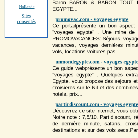
Baron BARON & BARON TOUT
Hollande
EGYPTE
...
Sites
promovac.com - voyages egypte
conseillés
Ce portailprésente un bon aspect 
"voyages egypte" . Une mine de 
PROMOVACANCES: Séjours,
voyag
vacances,
voyages
dernières minute
vols, locations voitures pas...
unmondegypte.com - voyages egypt
Ce guide webprésente un bon aspect
"voyages egypte" . Quelques extr
Egypte
, vous propose des sejours et 
croisieres sur le Nil et des combines
hotels, prix...
partirdiscount.com - voyages egypt
Découvrez ce site internet, vous obt
Notre note : 7,5/10. Partidiscount, r
de dernière minute, safaris, croi
destinations et sur des vols secs.Par