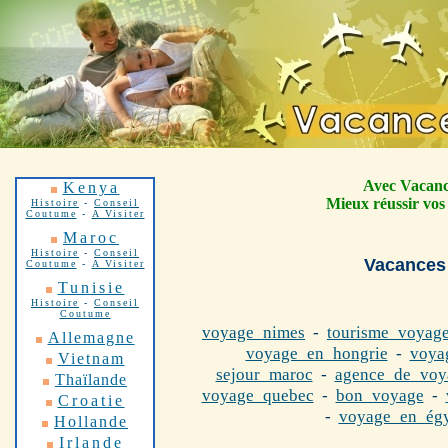
.
Avec Vacanc
Kenya
Mieux réussir vos v
Histoire
-
Conseil
Coutume
-
A Visiter
Maroc
Histoire
-
Conseil
Vacances 
Coutume
-
A Visiter
Tunisie
Histoire
-
Conseil
Coutume
voyage_nimes
-
tourisme_voyag
Allemagne
voyage_en_hongrie
-
voya
Vietnam
sejour_maroc
-
agence_de_voy
Thaïlande
voyage_quebec
-
bon_voyage
-
Croatie
-
voyage_en_ég
Hollande
Irlande